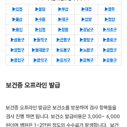
▶인천
▶분당
▶부산
▶대전
▶광주
▶울산
▶수원
▶대구
▶안양
▶천안
▶용인
▶인천
▶창원
▶강남구
▶서초구
▶성동구
▶동작구
▶은평구
▶중랑구
▶종로구
▶양천구
▶동대문구
▶도봉구
▶노원구
▶금천구
▶광진구
▶관악구
▶강서구
▶강북구
▶강동구
보건증 오프라인 발급
보건증 오프라인 발급은 보건소를 방문하여 검사 항목들을
검사 진행 하면 됩니다. 보건소 발급비용은 3,000~ 6,000
원이며 병원은 1~2만원 정도의 수수료가 발생합니다. 보건