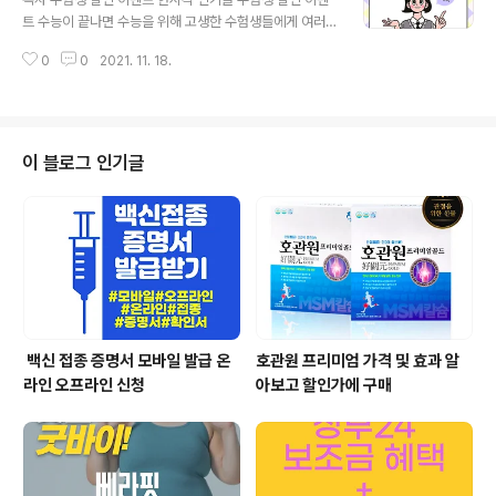
능시험...확진·격리자 따로 응시 [앵커]오늘은 2022학년
트 수능이 끝나면 수능을 위해 고생한 수험생들에게 여러
도 대학수학능력 시험일입니다.전국... www.ytn.co.kr 수
가지 할인 혜택들이 있는데요. 하단에서 확인하시고 많은
능 선물 추천 초콜렛 수능 선물 중에 가장 많이 하는 선물이
0
0
2021. 11. 18.
할인을 받으시길 바랍니다. ▶수능 선물 추천 바로가기◀
바로 초콜렛입니다. 요즘 고급스러움과 맛나는 초콜렛이 ..
수험생 이벤트 수능 선물 추천 총정리 목차 2022 수능 20
22 수능 날짜 수능 선물 추천 초콜릿 텀블러 노트북 테블
릿PC 스마트폰 수험생 할인 2022 수능 2022 수능날짜
2022 수능날짜가 다가왔습니다. 바로 오늘 11월 18일 입
이 블로그 인기글
니다. 51만명이 수 every.ssongxi.com 롯데월드 롯데
월드 어드벤처에서 15일부터 30일까지 수험생에게 종합
이용권을 50% 할인가에 판매하고 있습니다. 동반1인 혜
택도 물론 진행하며 매표시 수능 응시원서 접수증 원본과
신분증 혹은 수험표를 ..
백신 접종 증명서 모바일 발급 온
호관원 프리미엄 가격 및 효과 알
라인 오프라인 신청
아보고 할인가에 구매