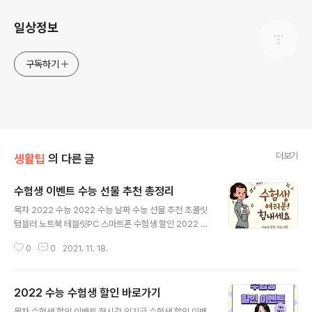
일상정보
구독하기
더보기
생활팁
의 다른 글
수험생 이벤트 수능 선물 추천 총정리
글 내용
목차 2022 수능 2022 수능 날짜 수능 선물 추천 초콜릿
텀블러 노트북 테블릿PC 스마트폰 수험생 할인 2022 수
능 2022 수능날짜 2022 수능날짜가 다가왔습니다. 바로
0
0
2021. 11. 18.
오늘 11월 18일 입니다. 51만명이 수능시험을 보는 가운데
코로나 확진자도 수능을 볼수 있으며 격리자는 따로 수능
을 본다고 합니다. 수능 보시는 모든 수험생분들 꼭 좋은 결
2022 수능 수험생 할인 바로가기
과를 보시기 바라며 수능 선물 등 수험생이 받을수 있는 할
글 내용
인에 대해 보기 쉽게 정리해 두었습니다. 오늘 51만 명 수
목차 수험생 할인 이벤트 현시각 인기글 수험생 할인 이벤