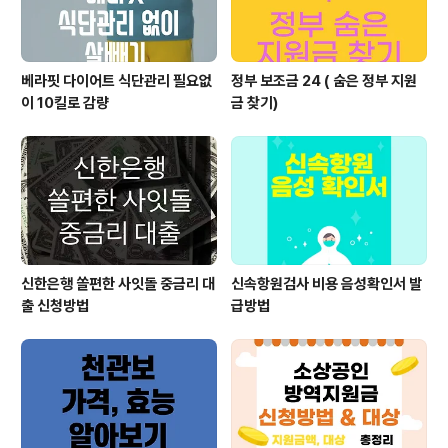
베라핏 다이어트 식단관리 필요없
정부 보조금 24 ( 숨은 정부 지원
이 10킬로 감량
금 찾기)
신한은행 쏠편한 사잇돌 중금리 대
신속항원검사 비용 음성확인서 발
출 신청방법
급방법