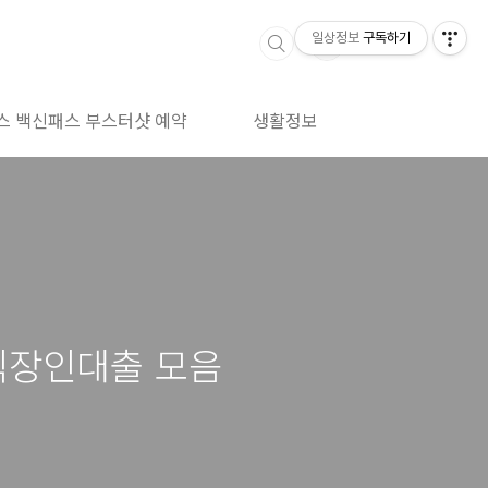
일상정보
구독하기
스 백신패스 부스터샷 예약
생활정보
직장인대출 모음