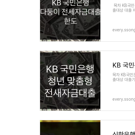
목차 KB국민
출대상 대출 
류 유의사항 
every.sson
KB 국
목차 KB국민
출대상 대출기
출신청 시기 
every.sson
신한은행