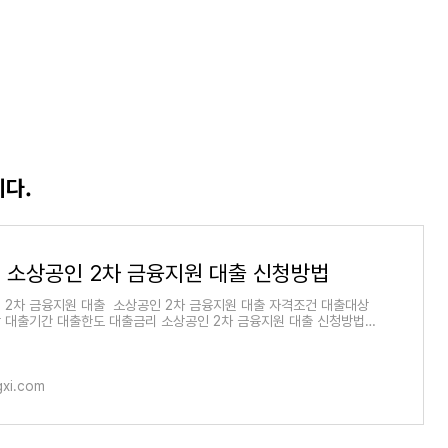
니다.
 소상공인 2차 금융지원 대출 신청방법
 2차 금융지원 대출 소상공인 2차 금융지원 대출 자격조건 대출대상
 대출기간 대출한도 대출금리 소상공인 2차 금융지원 대출 신청방법
대출 문의처
gxi.com