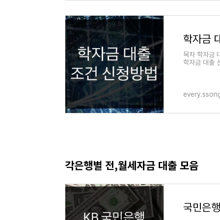
학자금 
목차 학자금 
학자금 대출 
할 수 있도록
every.sson
각은행별 전,월세자금 대출 모음
국민은행