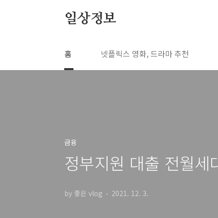
본문 바로가기
일상정보
홈
넷플릭스 영화, 드라마 추천
금융
정부지원 대출 전월세
by 좋은 vlog
2021. 12. 3.